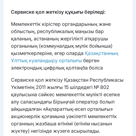
Сервиске қол жеткізу құқығы беріледі:
Мемлекеттік кірістер органдарының және
облыстың, республикалық маңызы бар
қаланың, астананың жергілікті атқарушы
органының (коммуналдық мүлік бойынша)
қызметкерлеріне, егер оларда
Қазақстанның
Ұлттық куәландыру орталығы
берген
электрондық цифрлық қолтаңба болса
Сервиске қол жеткізу Қазақстан Республикасы
Үкіметінің 2011 жылғы 15 шілдедегі № 802
қаулысына сәйкес мемлекеттік мүлікті есепке
алу саласындағы Бірыңғай оператор болып
айқындалған «Ақпараттық-есеп орталығы»
акционерлік қоғамына уәкілетті мемлекеттік
органның жазбаша өтінімі (өтінім нысанын
жүктеу) негізінде жүзеге асырылады.