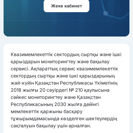
Жеке кабинет
Квазимемлекеттік сектордың сыртқы және ішкі
қарыздарын мониторингтеу және бақылау
сервисі. Ақпараттық сервис квазимемлекеттік
сектордың сыртқы және ішкі қарыздарының
жай-күйін Қазақстан Республикасы Үкіметінің
2018 жылғы 20 сәуірдегі № 210 қаулысына
сәйкес мониторингтеу және Қазақстан
Республикасының 2030 жылға дейінгі
мемлекеттік қаржыны басқару
тұжырымдамасында көзделген шектеулердің
сақталуын бақылау үшін арналған.