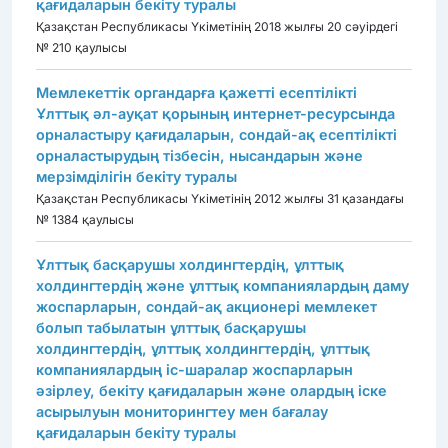
қағидаларын бекіту туралы
Қазақстан Республикасы Үкіметінің 2018 жылғы 20 сәуірдегі
№ 210 қаулысы
Мемлекеттік органдарға қажетті есептілікті
Ұлттық әл-ауқат қорының интернет-ресурсында
орналастыру қағидаларын, сондай-ақ есептілікті
орналастырудың тізбесін, нысандарын және
мерзімділігін бекіту туралы
Қазақстан Республикасы Үкіметінің 2012 жылғы 31 қазандағы
№ 1384 қаулысы
Ұлттық басқарушы холдингтердің, ұлттық
холдингтердің және ұлттық компаниялардың даму
жоспарларын, сондай-ақ акционері мемлекет
болып табылатын ұлттық басқарушы
холдингтердің, ұлттық холдингтердің, ұлттық
компаниялардың іс-шаралар жоспарларын
әзірлеу, бекіту қағидаларын және олардың іске
асырылуын мониторингтеу мен бағалау
қағидаларын бекіту туралы