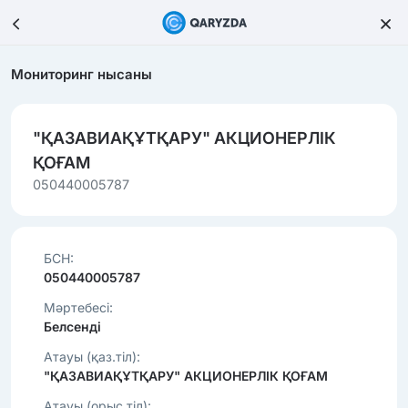
Мониторинг нысаны
"ҚАЗАВИАҚҰТҚАРУ" АКЦИОНЕРЛІК
ҚОҒАМ
050440005787
БСН:
050440005787
Мәртебесі:
Белсенді
Атауы (қаз.тіл):
"ҚАЗАВИАҚҰТҚАРУ" АКЦИОНЕРЛІК ҚОҒАМ
Атауы (орыс.тіл):