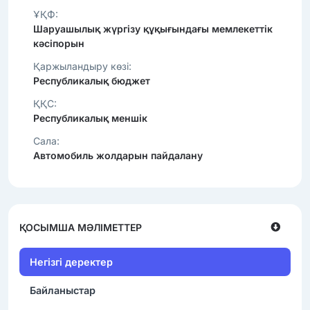
ҰҚФ:
Шаруашылық жүргізу құқығындағы мемлекеттік
кәсіпорын
Қаржыландыру көзі:
Республикалық бюджет
ҚҚС:
Республикалық меншік
Сала:
Автомобиль жолдарын пайдалану
ҚОСЫМША МӘЛІМЕТТЕР
Негізгі деректер
Байланыстар