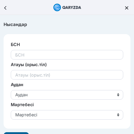
Нысандар
БСН
Атауы (орыс.тіл)
Аудан
Аудан
Мәртебесі
Мәртебесі