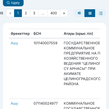
Іздеу
98
«
1
2
3
...
400
»
Әрекеттер
БСН
Атауы (орыс.тіл)
Ашу
101140007559
ГОСУДАРСТВЕННОЕ
КОММУНАЛЬНОЕ
ПРЕДПРИЯТИЕ НА ПРАВЕ
ХОЗЯЙСТВЕННОГО
ВЕДЕНИЯ "ЦЕЛИНОГРАД
СУ АРНАСЫ" ПРИ
АКИМАТЕ
ЦЕЛИНОГРАДСКОГО
РАЙОНА
Ашу
071140024977
КОММУНАЛЬНОЕ
ГОСУДАРСТВЕННОЕ